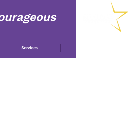
Courageous
Services
More...