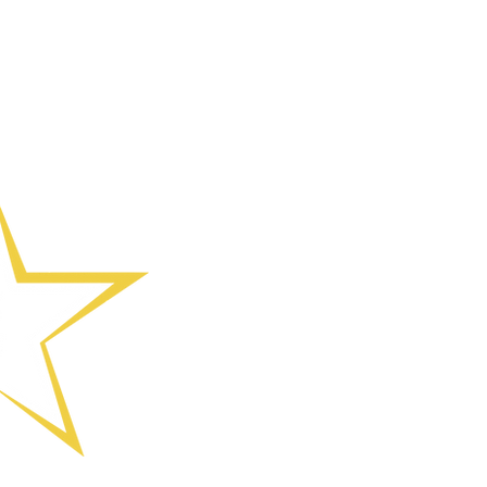
(01902) 55871
કોલિંગવુડ રોડ,
વોલ્વરહેમ્પટન
મુખ્ય કાર્યકાર
enquiries@sh