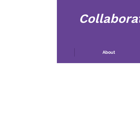
Collabora
ઘર
About