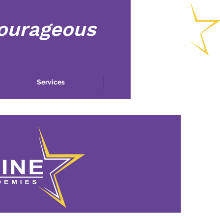
Courageous
Services
More...