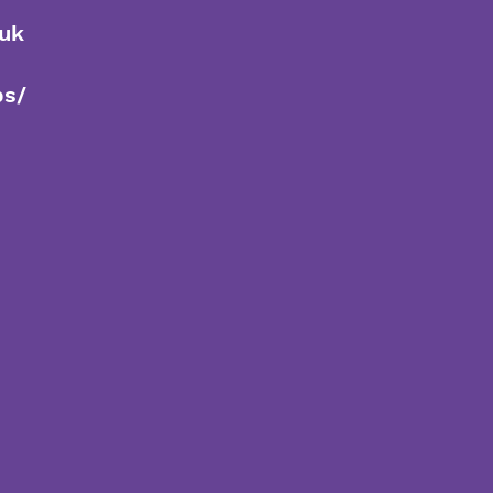
uk
bs/