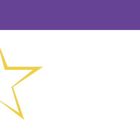
(01902) 55871
કોલિંગવુડ રોડ,
વોલ્વરહેમ્પટન
મુખ્ય કાર્યકાર
enquiries@sh