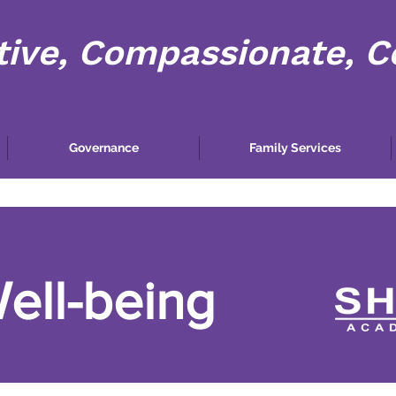
tive, Compassionate, 
Governance
Family Services
Well-being