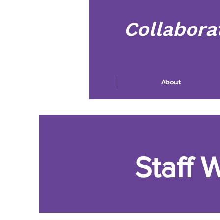
Collabora
ઘર
About
Staff 