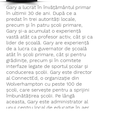
Gary a lucrat în învățământul primar
în ultimii 30 de ani. După ce a
predat în trei autorități locale,
precum și în patru școli primare,
Gary și-a acumulat o experiență
vastă atât ca profesor activ, cât și ca
lider de școală. Gary are experiență
de a lucra ca guvernator de școală
atât în școli primare, cât și pentru
grădinițe, precum și în comitete
interfaze legate de sportul școlar și
conducerea școlii. Gary este director
al ConnectEd, o organizație din
Wolverhampton cu peste 100 de
școli, care servește pentru a sprijini
îmbunătățirea școlii. Pe lângă
aceasta, Gary este administrator al
unui centru local de educație în aer
liber și al unei organizații de caritate
a Bisericii Bilston. Gary lucrează în
prezent într-o școală primară locală
din Wolverhampton, unde a fost
director în ultimii 10 ani.