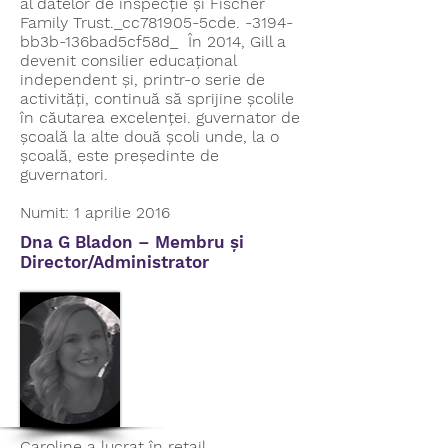
al datelor de inspecție și Fischer
Family Trust._cc781905-5cde. -3194-
bb3b-136bad5cf58d_ În 2014, Gill a
devenit consilier educațional
independent și, printr-o serie de
activități, continuă să sprijine școlile
în căutarea excelenței. guvernator de
școală la alte două școli unde, la o
școală, este președinte de
guvernatori.
Numit: 1 aprilie 2016
Dna G Bladon – Membru și
Director/Administrator
Caroline a lucrat în retail,