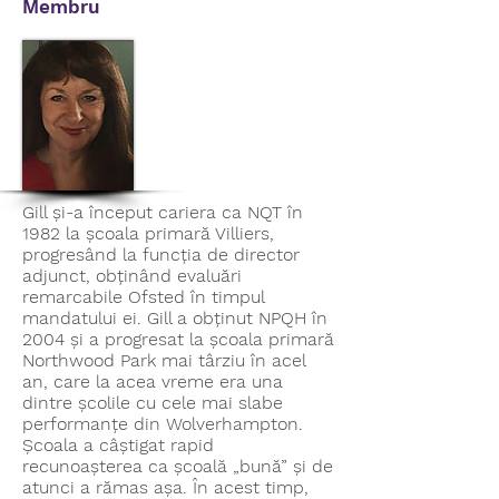
Membru
Gill și-a început cariera ca NQT în
1982 la școala primară Villiers,
progresând la funcția de director
adjunct, obținând evaluări
remarcabile Ofsted în timpul
mandatului ei. Gill a obținut NPQH în
2004 și a progresat la școala primară
Northwood Park mai târziu în acel
an, care la acea vreme era una
dintre școlile cu cele mai slabe
performanțe din Wolverhampton.
Școala a câștigat rapid
recunoașterea ca școală „bună” și de
atunci a rămas așa. În acest timp,