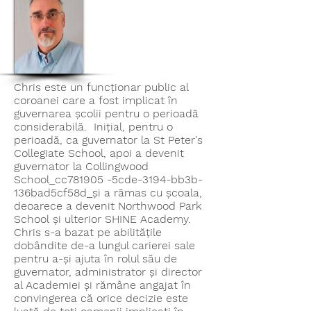
Chris este un funcționar public al
coroanei care a fost implicat în
guvernarea școlii pentru o perioadă
considerabilă. Inițial, pentru o
perioadă, ca guvernator la St Peter's
Collegiate School, apoi a devenit
guvernator la Collingwood
School_cc781905 -5cde-3194-bb3b-
136bad5cf58d_și a rămas cu școala,
deoarece a devenit Northwood Park
School și ulterior SHINE Academy.
Chris s-a bazat pe abilitățile
dobândite de-a lungul carierei sale
pentru a-și ajuta în rolul său de
guvernator, administrator și director
al Academiei și rămâne angajat în
convingerea că orice decizie este